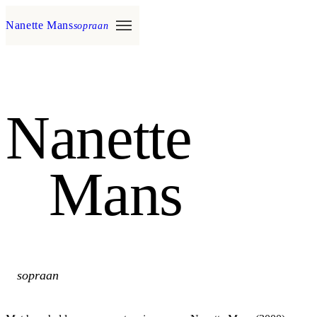
Nanette Mans
sopraan
Nanette
Mans
sopraan